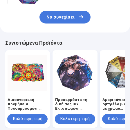
Να συνεχίσει
Συνιστώμενα Προϊόντα
Διασυνοριακή
Προσαρμόστε τη
Αμερικάνικο 
προμήθεια
δική σας DIY
ομπρέλα βινυ
Προσαρμοσμένη
Εκτυπωμένη
με χρώμα
χρωματική
ομπρέλα Δεν
μεταφοράς
επιφάνεια
υπάρχει ελάχιστη
θερμότητας κ
Καλύτερη τιμή
Καλύτερη τιμή
Καλύτερη 
επίχρισμα υλικό
παραγγελία
προσαρμοσμέ
Αυτοκίνητο ηλιακή
LOGO