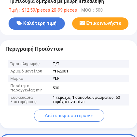
Τριπλούχια ομπρέλα με μαύρη επικάλυψη
Τιμή：$12.59/pieces 20-99 pieces
MOQ：500
Καλύτερη τιμή
Επικοινωνήστε
Περιγραφή Προϊόντων
Όροι πληρωμής
Τ/Τ
Αριθμό μοντέλου
ΥΠ-Δ001
Μάρκα
YLF
Ποσότητα
500
παραγγελίας min
Συσκευασία
1 τεμάχιο, 1 σακούλα υφάσματος, 50
λεπτομέρειες
τεμάχια ανά τόνο
Δείτε περισσότερων