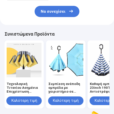
Να συνεχίσει
Συνιστώμενα Προϊόντα
Τεχνολογική
Συμπίεση ανάποδη
Καθαρή ομπρέ
Τιτανίου Ασημένια
ομπρέλα με
23inch 190T P
Επιχρίστωση
χειριστήριο σε
Αντιστρέψιμο
Προσαρμοσμένη
σχήμα C και μαύρο
στρώμα C
Διπλή Αντιστροφή
καλυμμένο
χειριστήριο
Καλύτερη τιμή
Καλύτερη τιμή
Καλύτερη 
Παραθύρα για
μεταλλικό άξονα
Εγχειρίδιο αν
Στυλάτο Σχεδιασμό