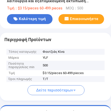
λειτουργία και εξατομικευμένη εκτύπωση
λογότυπου
Τιμή：$3.15/pieces 60-499 pieces
MOQ：500
Καλύτερη τιμή
Επικοινωνήστε
Περιγραφή Προϊόντων
Τόπος καταγωγής
Φουτζιάν, Κίνα
Μάρκα
YLF
Ποσότητα
500
παραγγελίας min
Τιμή
$3.15/pieces 60-499 pieces
Όροι πληρωμής
Τ/Τ
Δείτε περισσότερων