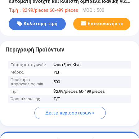
αυτόματη ανοιχτή και κλειστή ομπρέλα Ιδανική για
την αγορά σας
Τιμή：$2.99/pieces 60-499 pieces
MOQ：500
Καλύτερη τιμή
Επικοινωνήστε
Περιγραφή Προϊόντων
Τόπος καταγωγής
Φουτζιάν, Κίνα
Μάρκα
YLF
Ποσότητα
500
παραγγελίας min
Τιμή
$2.99/pieces 60-499 pieces
Όροι πληρωμής
Τ/Τ
Δείτε περισσότερων